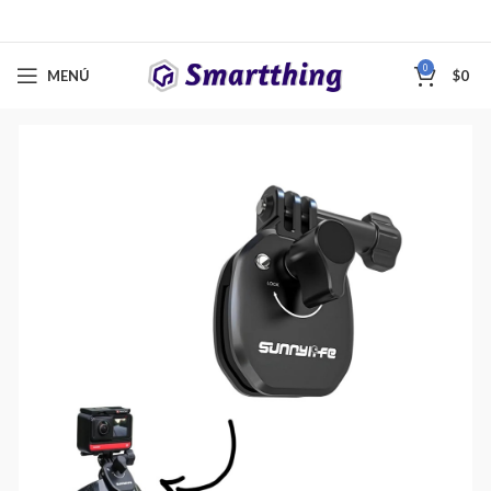
0
MENÚ
$
0