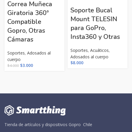
Correa Muñeca
Soporte Bucal
Giratoria 360°
Mount TELESIN
Compatible
para GoPro,
Gopro, Otras
Insta360 y Otras
Cámaras
Soportes
,
Acuáticos
,
Soportes
,
Adosados al
Adosados al cuerpo
cuerpo
$
8.000
El
El
$
3.000
$
4.000
precio
precio
original
actual
era:
es:
$4.000.
$3.000.
Tienda de artículos y dispositivos Gopro Chile