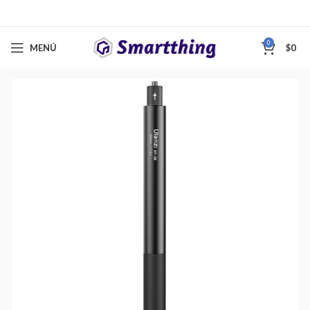
0
MENÚ
$
0