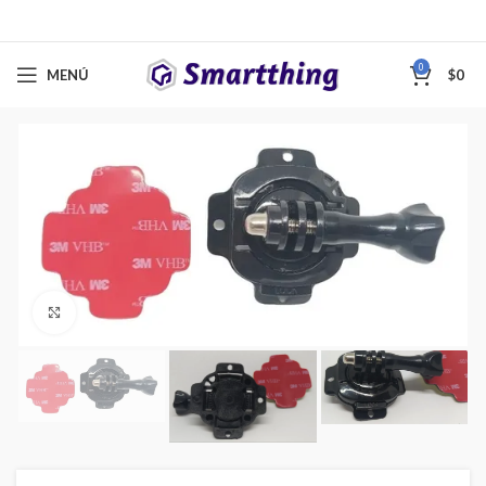
0
MENÚ
$
0
Clic para ampliar