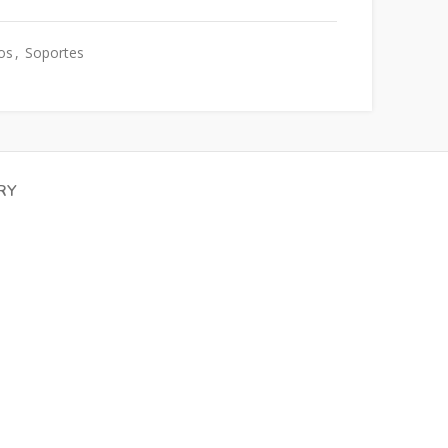
os
,
Soportes
RY