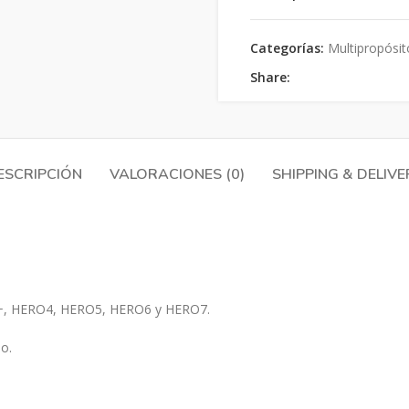
Categorías:
Multipropósit
Share:
ESCRIPCIÓN
VALORACIONES (0)
SHIPPING & DELIVE
3+, HERO4, HERO5, HERO6 y HERO7.
o.