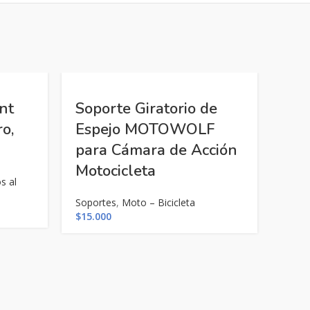
nt
Soporte Giratorio de
o,
Espejo MOTOWOLF
para Cámara de Acción
Motocicleta
s al
Soportes
,
Moto – Bicicleta
$
15.000
Sop
Cor
Str