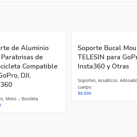
rte de Aluminio
Soporte Bucal Mou
 Parabrisas de
TELESIN para GoPr
cicleta Compatible
Insta360 y Otras
GoPro, DJI,
Soportes
,
Acuáticos
,
Adosado
a360
cuerpo
$
8.000
es
,
Moto – Bicicleta
0