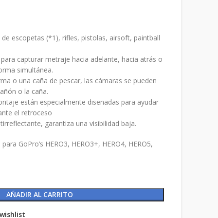
 escopetas (*1), rifles, pistolas, airsoft, paintball
ara capturar metraje hacia adelante, hacia atrás o
orma simultánea.
arma o una caña de pescar, las cámaras se pueden
añón o la caña.
ontaje están especialmente diseñadas para ayudar
ante el retroceso
rreflectante, garantiza una visibilidad baja.
ra para GoPro’s HERO3, HERO3+, HERO4, HERO5,
AÑADIR AL CARRITO
wishlist