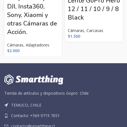
Lente GoPro Hero
DJI, Insta360,
12 / 11 / 10 / 9 / 8
Sony, Xiaomi y
Black
otras Cámaras de
Acción.
Cámaras
,
Carcasas
$
1.500
Cámaras
,
Adaptadores
$
2.000
Tienda de artículos y dispositivos Gopro Chile
TEMUCO, CHILE
Contacto: +569 9719 7651
contacto@smartthing.cl