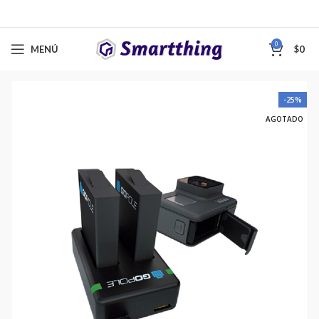
0
MENÚ
$
0
-25%
AGOTADO