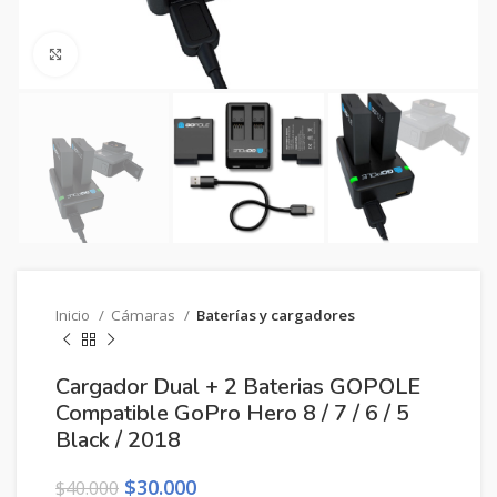
Clic para ampliar
Inicio
Cámaras
Baterías y cargadores
Cargador Dual + 2 Baterias GOPOLE
Compatible GoPro Hero 8 / 7 / 6 / 5
Black / 2018
El
El
$
30.000
$
40.000