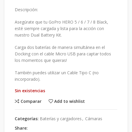
precio
precio
original
actual
Descripción:
era:
es:
$40.000.
$30.000.
Asegúrate que tu GoPro HERO 5 / 6 / 7 / 8 Black,
esté siempre cargada y lista para la acción con
nuestro Dual Battery Kit.
Carga dos baterías de manera simultánea en el
Docking con el cable Micro USB para captar todos
los momentos que quieras!
También puedes utilizar un Cable Tipo C (no
incorporado).
Sin existencias
Comparar
Add to wishlist
Categorías:
Baterías y cargadores
,
Cámaras
Share: