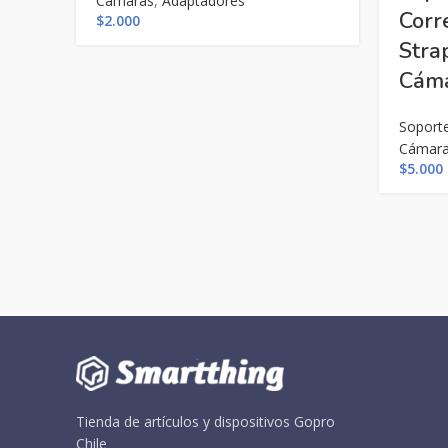
Cámaras
,
Adaptadores
Corr
$
2.000
Stra
Cáma
Soport
Cámar
$
5.000
Tienda de artículos y dispositivos Gopro
Chile