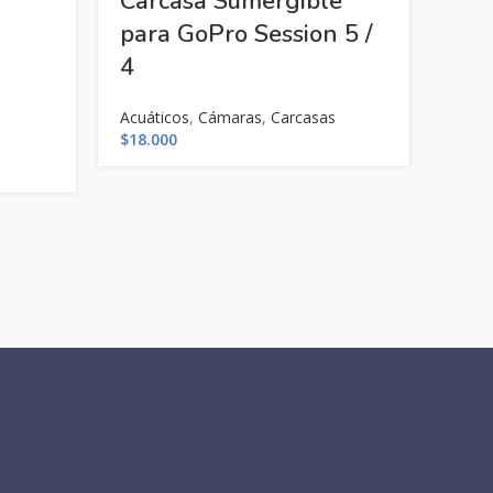
Carcasa Sumergible
para GoPro Session 5 /
Anc
4
Sop
Acuáticos
,
Cámaras
,
Carcasas
Par
$
18.000
Cáma
$
2.00