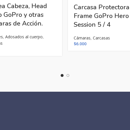
ea Cabeza, Head
Carcasa Protectora
p GoPro y otras
Frame GoPro Hero
ras de Acción.
Session 5 / 4
es
,
Adosados al cuerpo
,
Cámaras
,
Carcasas
as
$
6.000