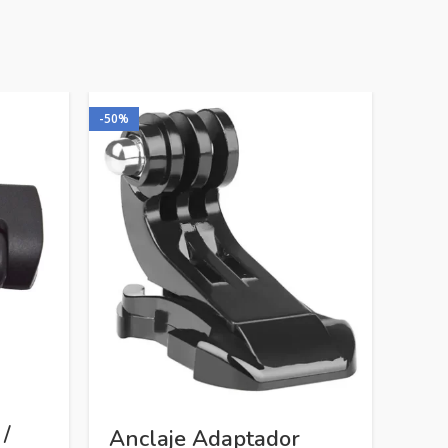
-50%
Sop
Cor
Str
 /
Anclaje Adaptador