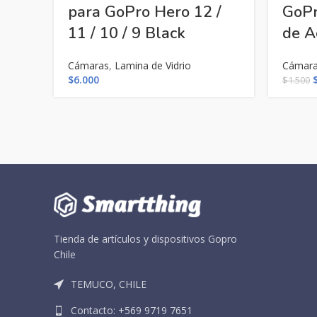
para GoPro Hero 12 /
GoPr
11 / 10 / 9 Black
de A
Cámaras
,
Lamina de Vidrio
Cámar
E
$
6.000
$
1.500
p
o
e
$
Tienda de artículos y dispositivos Gopro
Chile
TEMUCO, CHILE
Contacto: +569 9719 7651