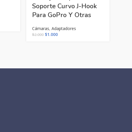
Cám
Soporte Curvo J-Hook
Para GoPro Y Otras
Sopo
Cáma
Cámaras
,
Adaptadores
$
5.0
El
El
$
1.000
$
2.000
precio
precio
original
actual
era:
es:
$2.000.
$1.000.