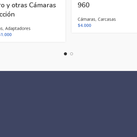
o y otras Cámaras
960
cción
Cámaras
,
Carcasas
$
4.000
as
,
Adaptadores
l
El
$
1.000
recio
precio
riginal
actual
ra:
es:
1.500.
$1.000.