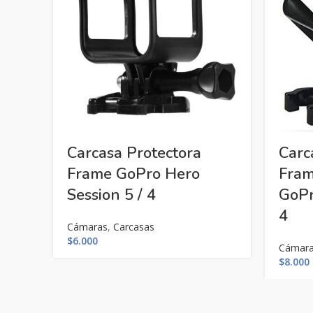
Carcasa Protectora
Carc
Frame GoPro Hero
Fram
Session 5 / 4
GoPr
4
Cámaras
,
Carcasas
$
6.000
Cámar
$
8.000