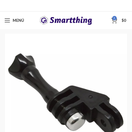
0
MENÚ
$
0