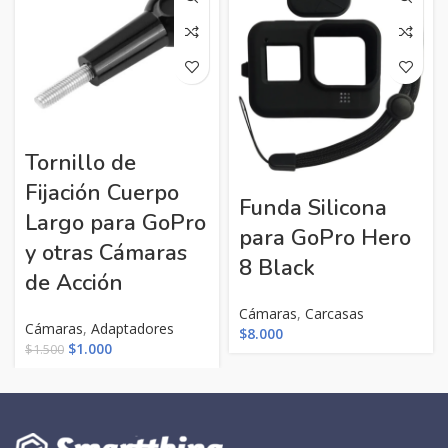
Tornillo de
Fijación Cuerpo
Funda Silicona
Largo para GoPro
para GoPro Hero
y otras Cámaras
8 Black
de Acción
Cámaras
,
Carcasas
Cámaras
,
Adaptadores
$
8.000
El
El
$
1.000
$
1.500
precio
precio
original
actual
era:
es:
$1.500.
$1.000.