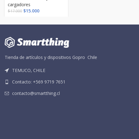
cargadores
El
El
$
15.000
$
17.000
precio
precio
original
actual
era:
es:
$17.000.
$15.000.
Tienda de artículos y dispositivos Gopro Chile
TEMUCO, CHILE
Contacto: +569 9719 7651
contacto@smartthing.cl