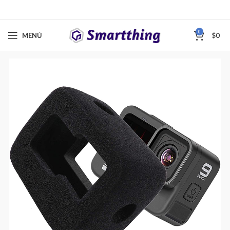
0
MENÚ
$
0