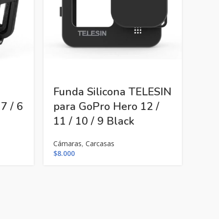
Funda Silicona TELESIN
Kit
7 / 6
para GoPro Hero 12 /
Te
11 / 10 / 9 Black
par
Bla
Cámaras
,
Carcasas
$
8.000
Cáma
$
6.0