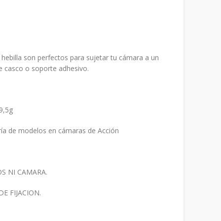
io
al
 hebilla son perfectos para sujetar tu cámara a un
00.
e casco o soporte adhesivo.
9,5g
ría de modelos en cámaras de Acción
OS NI CAMARA.
E FIJACION.