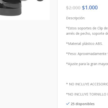
El
El
$
1.000
$
2.000
precio
prec
Descripción:
original
actu
era:
es:
*Estos soportes de Clip de
$2.000.
$1.0
arnés de pecho, soporte d
*Material: plástico ABS.
*Peso: Aproximadamente 
*Ajuste para la gran mayo
* NO INCLUYE ACCESORI
*NO INCLUYE TORNILLO D
25 disponibles