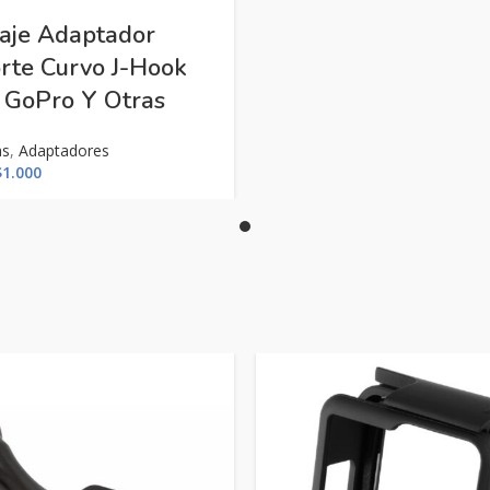
aje Adaptador
rte Curvo J-Hook
 GoPro Y Otras
as
,
Adaptadores
l
El
$
1.000
recio
precio
riginal
actual
ra:
es:
2.000.
$1.000.