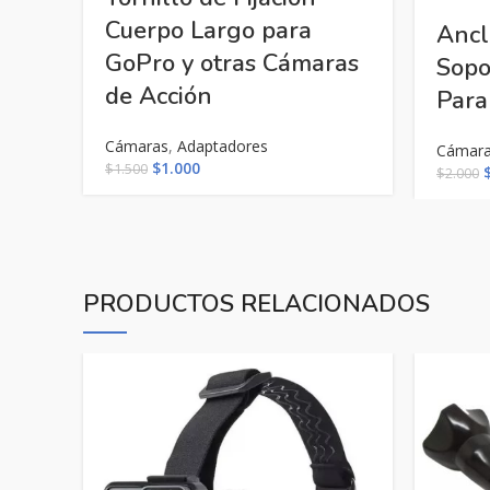
Cuerpo Largo para
Ancl
GoPro y otras Cámaras
Sopo
de Acción
Para
Cámaras
,
Adaptadores
Cámar
El
El
$
1.000
$
1.500
E
$
2.000
precio
precio
p
original
actual
o
era:
es:
e
$1.500.
$1.000.
$
PRODUCTOS RELACIONADOS