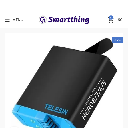
0
MENÚ
$
0
-12%