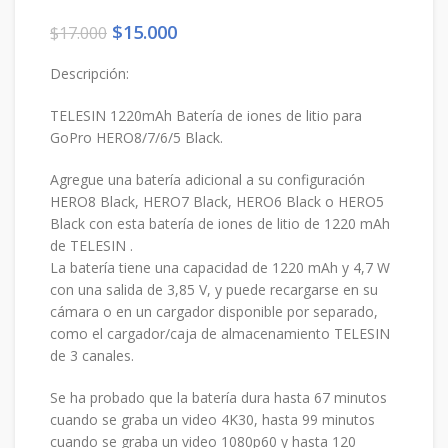
El
El
$
15.000
$
17.000
precio
precio
original
actual
Descripción:
era:
es:
$17.000.
$15.000.
TELESIN 1220mAh Batería de iones de litio para
GoPro HERO8/7/6/5 Black.
Agregue una batería adicional a su configuración
HERO8 Black, HERO7 Black, HERO6 Black o HERO5
Black con esta batería de iones de litio de 1220 mAh
de TELESIN .
La batería tiene una capacidad de 1220 mAh y 4,7 W
con una salida de 3,85 V, y puede recargarse en su
cámara o en un cargador disponible por separado,
como el cargador/caja de almacenamiento TELESIN
de 3 canales.
Se ha probado que la batería dura hasta 67 minutos
cuando se graba un video 4K30, hasta 99 minutos
cuando se graba un video 1080p60 y hasta 120