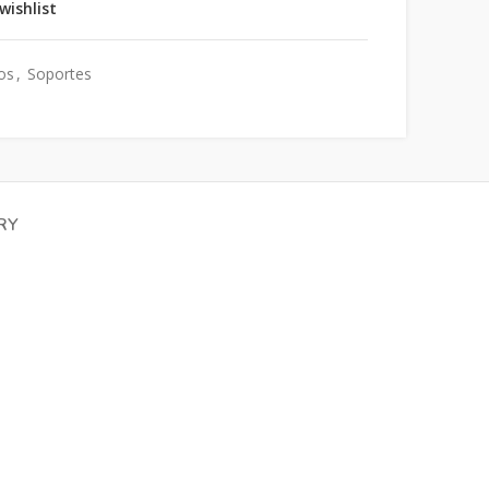
wishlist
os
,
Soportes
RY