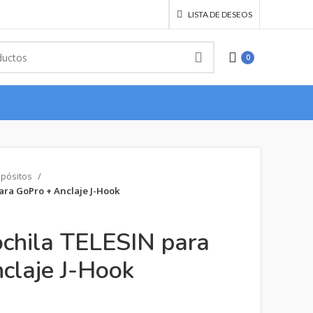
LISTA DE DESEOS
0
opósitos
ara GoPro + Anclaje J-Hook
chila TELESIN para
claje J-Hook