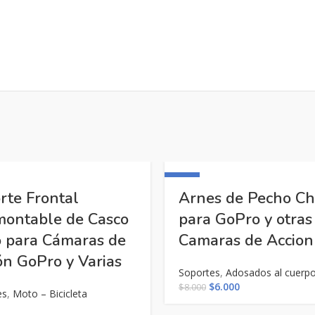
-25%
rte Frontal
Arnes de Pecho Ch
ontable de Casco
para GoPro y otras
 para Cámaras de
Camaras de Accion
ón GoPro y Varias
Soportes
,
Adosados al cuerp
El
El
$
6.000
$
8.000
es
,
Moto – Bicicleta
precio
precio
original
actual