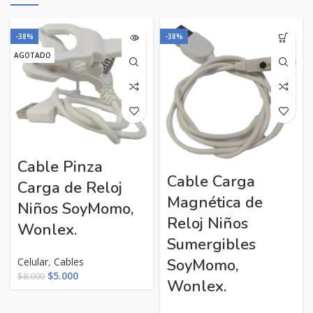
-38%
-38%
AGOTADO
Cable Pinza
Cable Carga
Carga de Reloj
Magnética de
Niños SoyMomo,
Reloj Niños
Wonlex.
Sumergibles
Celular
,
Cables
SoyMomo,
El
El
$
5.000
$
8.000
Wonlex.
precio
precio
original
actual
era:
es: