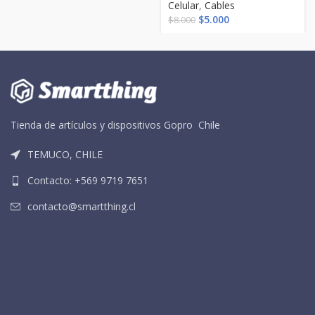
Celular
,
Cables
$8.000.
$5.000.
El
El
$
5.000
$
8.000
precio
precio
original
actual
era:
es:
$8.000.
$5.000.
Tienda de artículos y dispositivos Gopro Chile
TEMUCO, CHILE
Contacto: +569 9719 7651
contacto@smartthing.cl