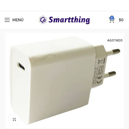
0
MENÚ
$
0
AGOTADO
Clic para ampliar