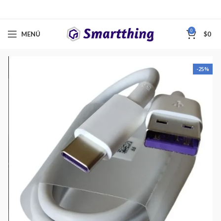
0
MENÚ
$
0
-25%