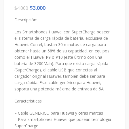
El
El
$
3.000
$
4.000
precio
precio
original
actual
Descripción:
era:
es:
$4.000.
$3.000.
Los Smartphones Huawei con SuperCharge poseen
el sistema de carga rápida de batería, exclusiva de
Huawei. Con él, bastan 30 minutos de carga para
obtener hasta un 58% de su capacidad, en equipos
como el Huawei P9 o P10 (este último con una
batería de 3200Mah). Para que exista carga rápida
(SuperCharge), el cable USB que conectas al
cargador original Huawei, también debe ser para
carga rápida. Este cable genérico para Huawei,
soporta una potencia máxima de entrada de 5A.
Características:
– Cable GENERICO para Huawei y otras marcas
– Para smartphones Huawei que posean tecnología
SuperCharge