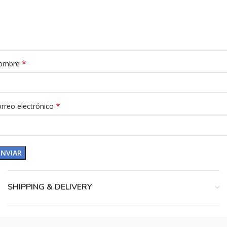
*
ombre
*
rreo electrónico
SHIPPING & DELIVERY