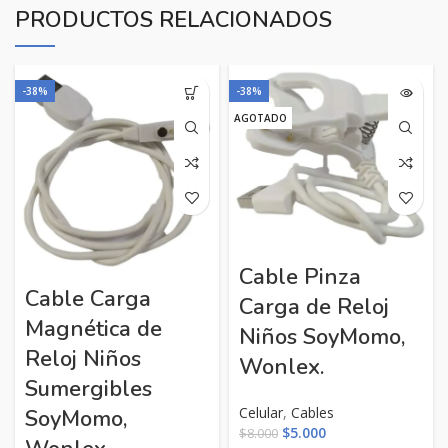
PRODUCTOS RELACIONADOS
-38%
-38%
AGOTADO
Cable Pinza
Cable Carga
Carga de Reloj
Magnética de
Niños SoyMomo,
Reloj Niños
Wonlex.
Sumergibles
Celular
,
Cables
SoyMomo,
El
El
$
5.000
$
8.000