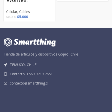
Wonlex.
precio
precio
original
actual
era:
es:
Celular
,
Cables
$8.000.
$5.000.
El
El
$
5.000
$
8.000
precio
precio
original
actual
era:
es:
$8.000.
$5.000.
Tienda de artículos y dispositivos Gopro Chile
TEMUCO, CHILE
Contacto: +569 9719 7651
contacto@smartthing.cl