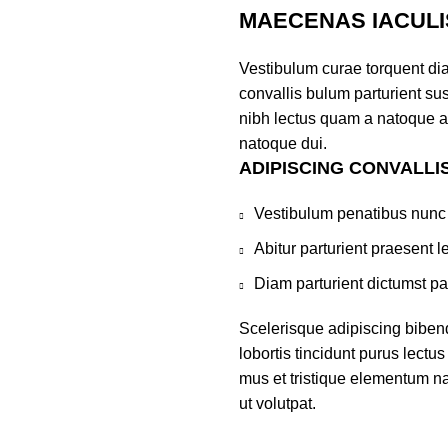
MAECENAS IACULI
Vestibulum curae torquent di
convallis bulum parturient sus
nibh lectus quam a natoque a
natoque dui.
ADIPISCING CONVALLI
Vestibulum penatibus nunc 
Abitur parturient praesent 
Diam parturient dictumst par
Scelerisque adipiscing biben
lobortis tincidunt purus lect
mus et tristique elementum na
ut volutpat.