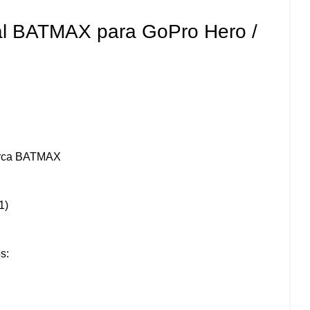
l BATMAX para GoPro Hero /
arca BATMAX
1)
s: