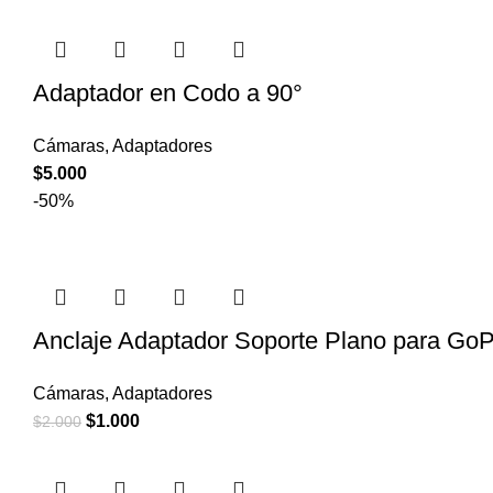
Adaptador en Codo a 90°
Cámaras
,
Adaptadores
$
5.000
-50%
Anclaje Adaptador Soporte Plano para GoP
Cámaras
,
Adaptadores
El
El
$
1.000
$
2.000
precio
precio
original
actual