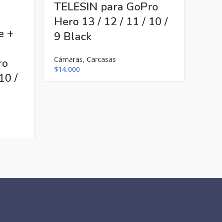
TELESIN para GoPro
Hero 13 / 12 / 11 / 10 /
e +
Car
9 Black
Fra
Cámaras
,
Carcasas
ro
12 
$
14.000
10 /
Cáma
$
8.0