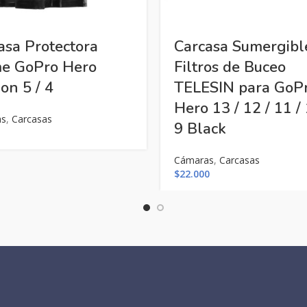
asa Protectora
Carcasa Sumergibl
e GoPro Hero
Filtros de Buceo
on 5 / 4
TELESIN para GoP
Hero 13 / 12 / 11 / 
as
,
Carcasas
9 Black
Cámaras
,
Carcasas
$
22.000