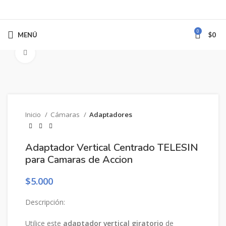
0
MENÚ
$
0
Clic para ampliar
Inicio
Cámaras
Adaptadores
Adaptador Vertical Centrado TELESIN
para Camaras de Accion
$
5.000
Descripción:
Utilice este
adaptador vertical giratorio
de