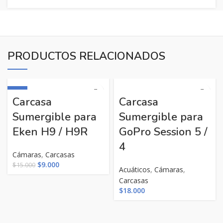
PRODUCTOS RELACIONADOS
-40%
Carcasa
Carcasa
Sumergible para
Sumergible para
Eken H9 / H9R
GoPro Session 5 /
4
Cámaras
,
Carcasas
El
El
$
9.000
$
15.000
Acuáticos
,
Cámaras
,
precio
precio
Carcasas
original
actual
$
18.000
era:
es:
$15.000.
$9.000.