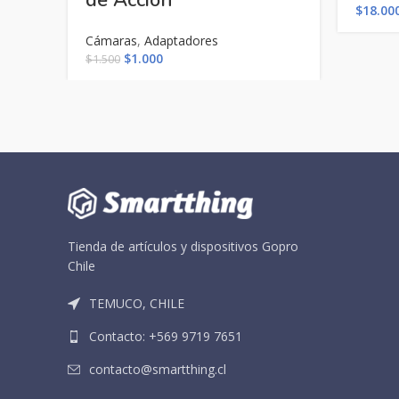
de Acción
$
18.00
Cámaras
,
Adaptadores
El
El
$
1.000
$
1.500
precio
precio
original
actual
era:
es:
$1.500.
$1.000.
Tienda de artículos y dispositivos Gopro
Chile
TEMUCO, CHILE
Contacto: +569 9719 7651
contacto@smartthing.cl