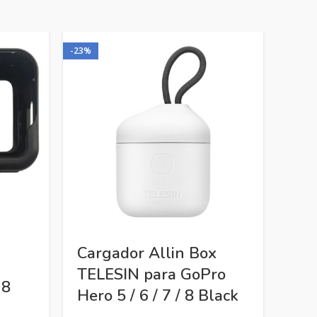
-23%
Cargador Allin Box
Fun
TELESIN para GoPro
par
 8
Hero 5 / 6 / 7 / 8 Black
11 