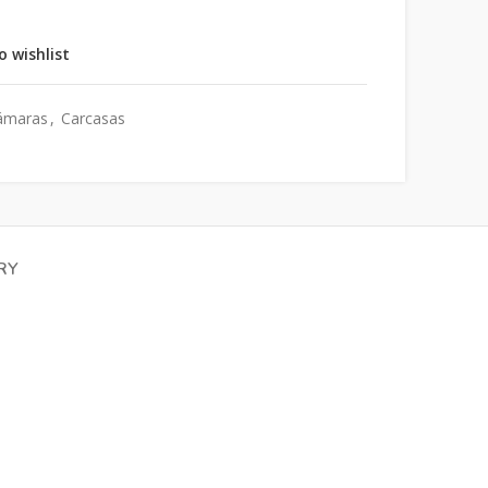
o wishlist
ámaras
,
Carcasas
RY