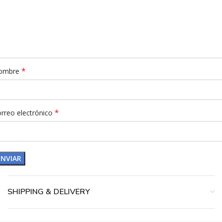
*
ombre
*
rreo electrónico
SHIPPING & DELIVERY