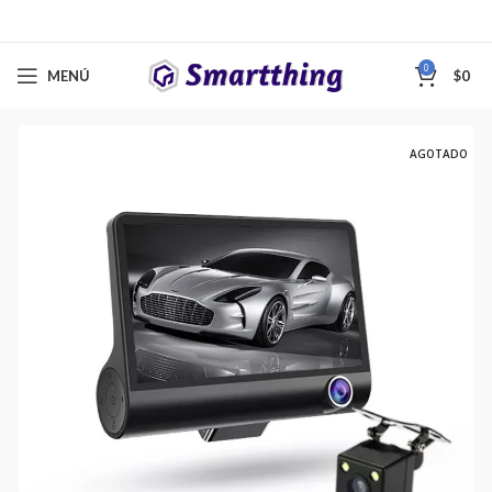
0
MENÚ
$
0
AGOTADO